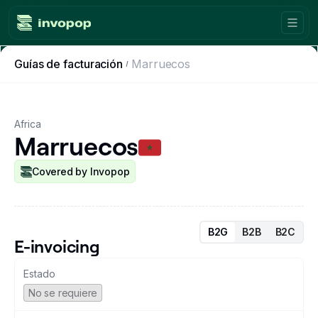
Guías de facturación
Marruecos
Product
Countries
Africa
Marruecos
Tax tools
Workflows
Covered by Invopop
Console
B2G
B2B
B2C
Resources
E-invoicing
Estado
Invoicing guides
No se requiere
Blog