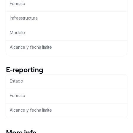
Formato
Changelog
Infraestructura
Developers
Modelo
Customers
Alcance y fecha límite
Pricing
E-reporting
Schedule demo
Estado
Formato
Alcance y fecha límite
More info