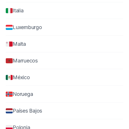
Italia
Luxemburgo
Malta
Marruecos
México
Noruega
Países Bajos
Polonia