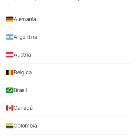
Changelog
Alemania
Developers
Argentina
Customers
Austria
Pricing
Bélgica
Schedule demo
Brasil
Canadá
Colombia