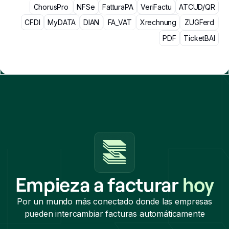
ChorusPro
NFSe
FatturaPA
VeriFactu
ATCUD/QR
CFDI
MyDATA
DIAN
FA_VAT
Xrechnung
ZUGFerd
PDF
TicketBAI
Empieza a facturar
hoy
Por un mundo más conectado donde las empresas
pueden intercambiar facturas automáticamente