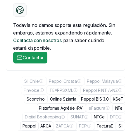
Todavía no damos soporte esta regulación. Sin
embargo, estamos expandiendo rápidamente.
Contacta con nosotros
para saber cuándo
estará disponible.
Contactar
SII Chile
Peppol Croatia
Peppol Malaysia
Finvoice
TEAPPSXML
Peppol PINT A-NZ
Scontrino
Online Szàmla
Peppol BIS 3.0
KSeF
Plateforme Agréée (PA)
eFactura
NFe
Digital Bookeeping
SUNAT
NFCe
DTE
Peppol
ARCA
ZATCA
PDP
FacturaE
SII