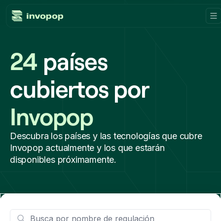
Product
24
países
Countries
cubiertos por
Tax tools
Invopop
Workflows
Descubra los países y las tecnologías que cubre
Console
Invopop actualmente y los que estarán
disponibles próximamente.
Resources
Invoicing guides
Blog