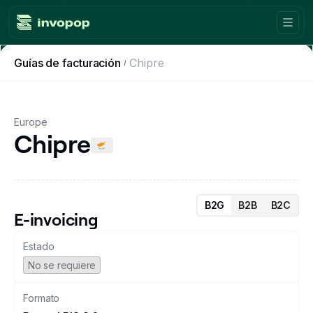
Guías de facturación
Chipre
Product
Countries
Europe
Chipre
Tax tools
Workflows
Console
B2G
B2B
B2C
E-invoicing
Resources
Estado
No se requiere
Invoicing guides
Formato
Blog