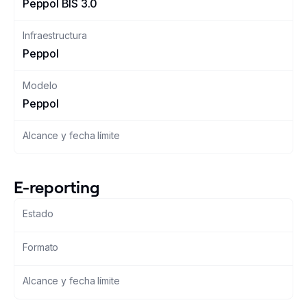
Peppol BIS 3.0
Changelog
Infraestructura
Peppol
Developers
Modelo
Customers
Peppol
Pricing
Alcance y fecha límite
Schedule demo
E-reporting
Estado
Formato
Alcance y fecha límite