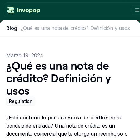
Blog
¿Qué es una nota de crédito? Definición y usos
Product
Countries
Marzo 19, 2024
Tax tools
¿Qué es una nota de
crédito? Definición y
Workflows
usos
Console
Regulation
Resources
¿Está confundido por una «nota de crédito» en su
Invoicing guides
bandeja de entrada? Una nota de crédito es un
documento comercial que te otorga un reembolso o
Blog